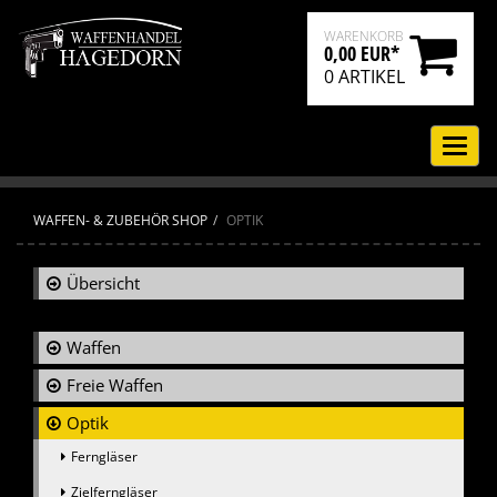
WARENKORB
0,00 EUR*
0
ARTIKEL
Navi
ein-
WAFFEN- & ZUBEHÖR SHOP
OPTIK
Übersicht
Waffen
Freie Waffen
Optik
Ferngläser
Zielferngläser