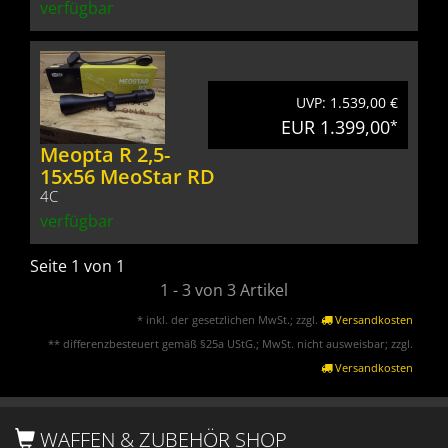
verfügbar
UVP: 1.539,00 €
EUR 1.399,00
*
Meopta R 2,5-
15x56 MeoStar RD
4C
verfügbar
Seite 1 von 1
1 - 3 von 3 Artikel
* inkl. der gesetzlichen MwSt.; zzgl.
Versandkosten
** differenzbesteuert gemäß §25a UStG.; MwSt. nicht ausweisbar; zzgl.
Versandkosten
WAFFEN & ZUBEHÖR SHOP