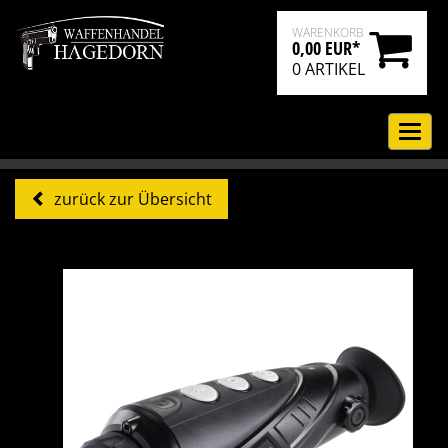
WARENKORB
0,00 EUR*
0
ARTIKEL
Navi
ein-
zurück zur Übersicht