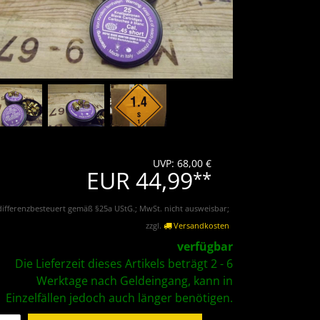
UVP: 68,00 €
EUR 44,99
**
differenzbesteuert gemäß §25a UStG.; MwSt. nicht ausweisbar;
zzgl.
Versandkosten
verfügbar
Die Lieferzeit dieses Artikels beträgt 2 - 6
Werktage nach Geldeingang, kann in
Einzelfällen jedoch auch länger benötigen.