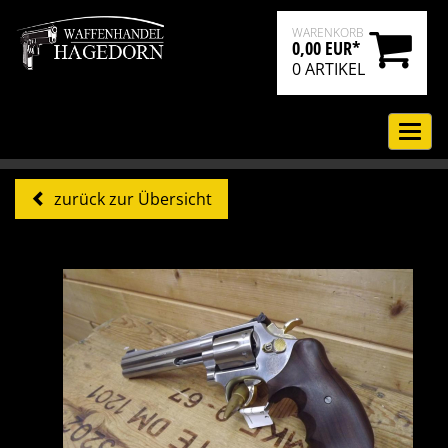
WARENKORB
0,00 EUR*
0
ARTIKEL
Navi
ein-
zurück zur Übersicht