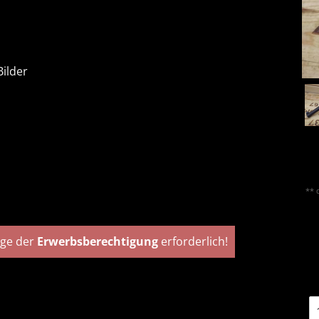
ilder
** 
age der
Erwerbsberechtigung
erforderlich!