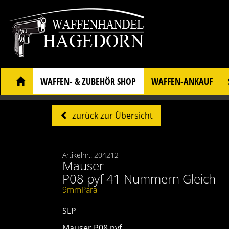
WAFFEN- & ZUBEHÖR SHOP
WAFFEN-ANKAUF
zurück zur Übersicht
Artikelnr.: 204212
Mauser
P08 pyf 41 Nummern Gleich
9mmPara
SLP
Mauser P08 pyf