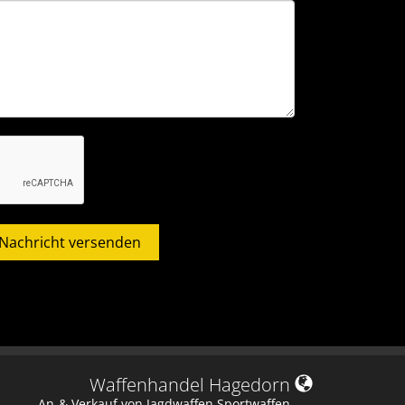
Nachricht versenden
Waffenhandel Hagedorn
An-& Verkauf von Jagdwaffen Sportwaffen