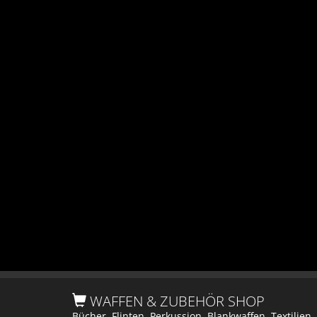
WAFFEN & ZUBEHÖR SHOP
Bücher, Flinten, Perkussion, Blankwaffen, Textilien