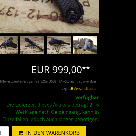
EUR 999,00
**
differenzbesteuert gemäß §25a UStG.; MwSt. nicht ausweisbar;
zzgl.
Versandkosten
verfügbar
Die Lieferzeit dieses Artikels beträgt 2 - 6
Werktage nach Geldeingang, kann in
Einzelfällen jedoch auch länger benötigen.
IN DEN WARENKORB