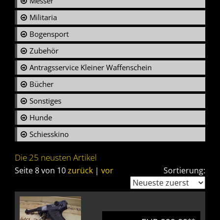
Messer
Militaria
Bogensport
Zubehör
Antragsservice Kleiner Waffenschein
Bücher
Sonstiges
Hunde
Schiesskino
Die 25 neusten Artikel
Seite 8 von 10
zurück
|
vor
Sortierung: