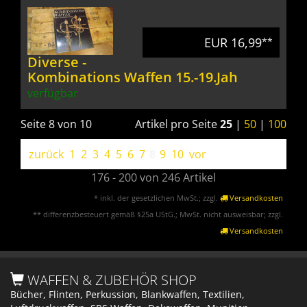
EUR 16,99
**
Diverse -
Kombinations Waffen 15.-19.Jah
verfügbar
Seite 8 von 10
Artikel pro Seite
25
|
50
|
100
zurück
1
2
3
4
5
6
7
8
9
10
vor
176 - 200 von 246 Artikel
* inkl. der gesetzlichen MwSt.; zzgl.
Versandkosten
** differenzbesteuert gemäß §25a UStG.; MwSt. nicht ausweisbar; zzgl.
Versandkosten
WAFFEN & ZUBEHÖR SHOP
Bücher, Flinten, Perkussion, Blankwaffen, Textilien,