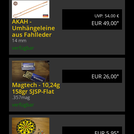
UVP: 54,00 €
AKAH -
EUR 49,00
*
Umhängeleine
aus Fahlleder
14 mm
verfügbar
EUR 26,00
*
Magtech - 10,24g
158gr SJSP-Flat
.357mag
verfügbar
EUR 5,95
*