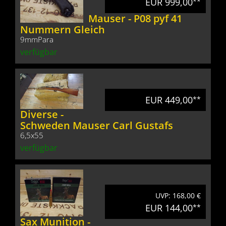
EUR 999,00
**
Mauser - P08 pyf 41
Nummern Gleich
9mmPara
verfügbar
EUR 449,00
**
Diverse -
Schweden Mauser Carl Gustafs
6,5x55
verfügbar
UVP: 168,00 €
EUR 144,00
**
Sax Munition -