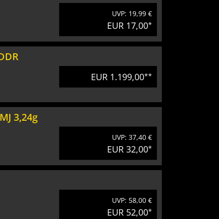
UVP: 19,99 €
EUR 17,00
*
 DDR
EUR 1.199,00
**
MJ 3,24g
UVP: 37,40 €
EUR 32,00
*
UVP: 58,00 €
EUR 52,00
*