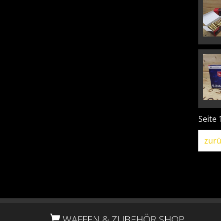
Seite 
zurü
WAFFEN & ZUBEHÖR SHOP