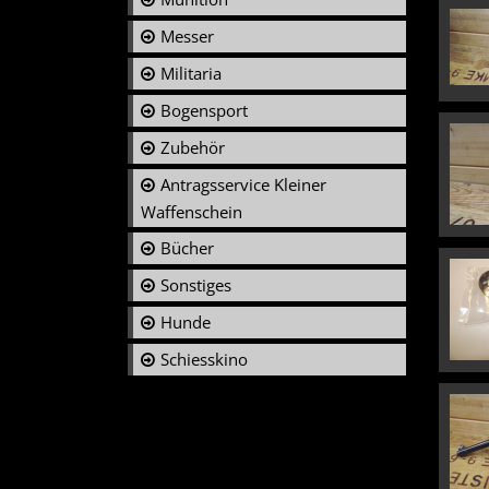
Messer
Militaria
Bogensport
Zubehör
Antragsservice Kleiner
Waffenschein
Bücher
Sonstiges
Hunde
Schiesskino