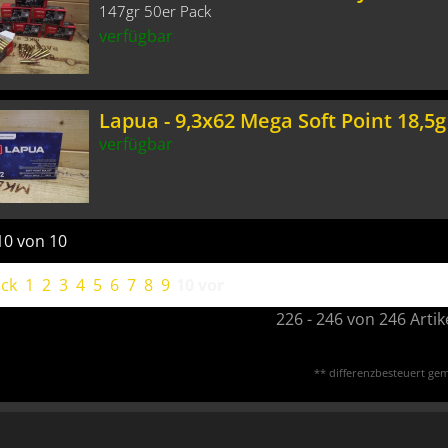
147gr 50er Pack
verfügbar
Lapua - 9,3x62 Mega Soft Point 18,5g
verfügbar
10 von 10
ck
1
2
3
4
5
6
7
8
9
10
vor
226 - 246 von 246 Artik
** differenzbesteuert gem