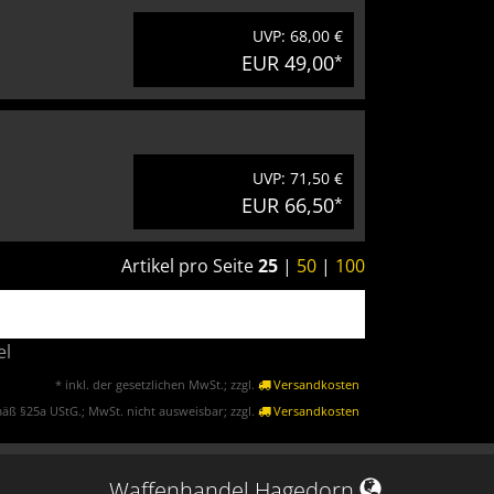
UVP: 68,00 €
EUR 49,00
*
UVP: 71,50 €
EUR 66,50
*
Artikel pro Seite
25
|
50
|
100
el
* inkl. der gesetzlichen MwSt.; zzgl.
Versandkosten
äß §25a UStG.; MwSt. nicht ausweisbar; zzgl.
Versandkosten
Waffenhandel Hagedorn