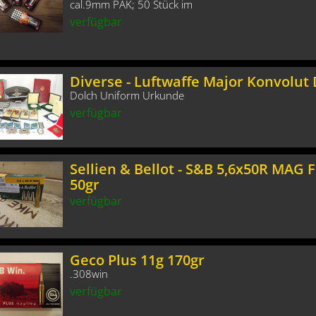
cal.9mm PAK; 50 Stück im
verfügbar
Diverse - Luftwaffe Major Konvolut
Dolch Uniform Urkunde
verfügbar
Sellien & Bellot - S&B 5,6x50R MAG F
50gr
verfügbar
Geco Plus 11g 170gr
.308win
verfügbar